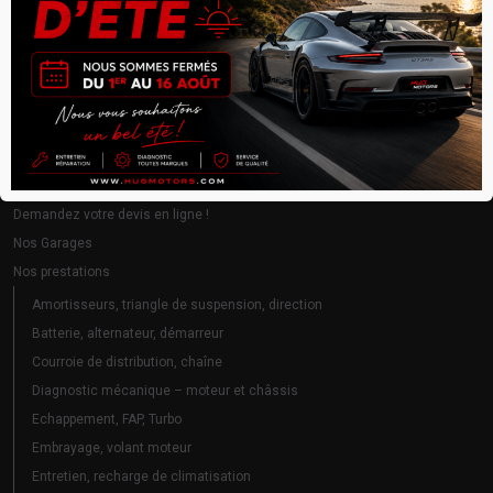
Notre engagement
: vous accueillir, vous écouter, et vous rendre
votre voiture en parfait état — avec un
devis gratuit en ligne
, sans
surprise.
Pneus, parallélisme, géométrie
Plan du site
Accueil
Demandez votre devis en ligne !
Nos Garages
Nos prestations
Amortisseurs, triangle de suspension, direction
Batterie, alternateur, démarreur
Courroie de distribution, chaîne
Diagnostic mécanique – moteur et châssis
Echappement, FAP, Turbo
Embrayage, volant moteur
Entretien, recharge de climatisation