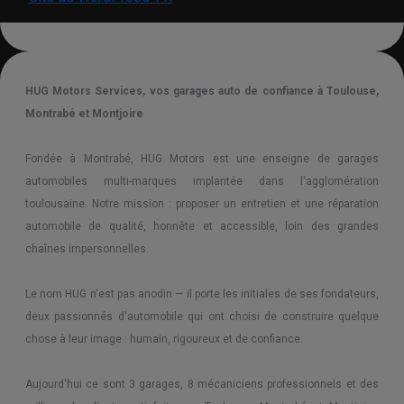
direction
Batterie, alternateur, démarreur
HUG Motors Services, vos garages auto de confiance à Toulouse,
Montrabé et Montjoire
Fondée à Montrabé, HUG Motors est une enseigne de garages
Courroie de distribution, chaîne
automobiles multi-marques implantée dans l'agglomération
toulousaine. Notre mission : proposer un entretien et une réparation
automobile de qualité, honnête et accessible, loin des grandes
Diagnostic mécanique - moteur et
chaînes impersonnelles.
châssis
Le nom HUG n'est pas anodin — il porte les initiales de ses fondateurs,
deux passionnés d'automobile qui ont choisi de construire quelque
chose à leur image : humain, rigoureux et de confiance.
Echappement, FAP, Turbo
Aujourd'hui ce sont 3 garages, 8 mécaniciens professionnels et des