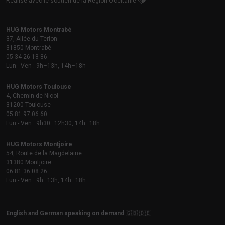
Réalisé avec le soutien de la Région Occitanie
HUG Motors Montrabé
37, Allée du Terlon
31850 Montrabé
05 34 26 18 86
Lun - Ven : 9h–13h, 14h–18h
HUG Motors Toulouse
4, Chemin de Nicol
31200 Toulouse
05 81 97 06 60
Lun - Ven : 9h30–12h30, 14h–18h
HUG Motors Montjoire
54, Route de la Magdelaine
31380 Montjoire
06 81 36 08 26
Lun - Ven : 9h–13h, 14h–18h
English and German speaking on demand
🇬🇧 🇩🇪