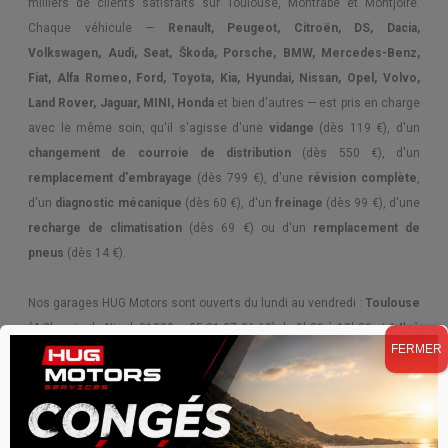
milliers de clients satisfaits sur Toulouse, Montrabé et Montjoire.
Chaque véhicule —
Renault, Peugeot, Citroën, DS, Dacia,
Embrayage, volant moteur
Volkswagen, Audi, Seat, Škoda, Porsche, BMW, Mercedes-Benz,
Fiat, Alfa Romeo, Ford, Toyota, Kia, Hyundai, Nissan, Opel, Volvo,
Land Rover, Jaguar, MINI, Honda
et bien d'autres — est pris en charge
Entretien, recharge de climatisation
avec le même soin, qu'il s'agisse d'une
vidange
(dès 119 €), d'un
changement de courroie de distribution
(dès 550 €), d'un
remplacement d'embrayage
(dès 799 €), d'une
révision complète
,
d'un
diagnostic mécanique
(dès 60 €), d'un
freinage
(dès 99 €), d'une
Entretien, vidange boîte de vitesses
recharge de climatisation
(dès 69 €) ou d'un
remplacement de
automatique
pneus
(dès 14 €).
Nos garages HUG Motors sont ouverts du lundi au vendredi :
Toulouse
Entretien, vidange et révision
(4 Chemin de Nicol, 31200 —
05 81 97 06 60
) de 9h30 à 12h30 et 14h à
FERMER
18h —
Montrabé
(37 Allée du Terlon, 31850 —
05 34 26 18 86
) de 9h à
13h et 14h à 18h —
Montjoire
(54 Route de la Magdelaine, 31380 —
06 81 36 08 26
) de 9h à 13h et 14h à 18h.
Freinage